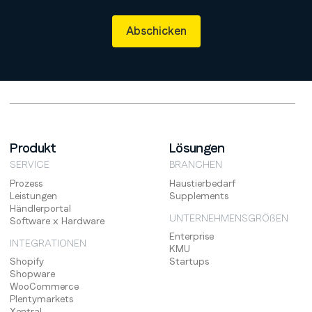
Produkt
Lösungen
SERVICE
BRANCHEN
Prozess
Haustierbedarf
Leistungen
Supplements
Händlerportal
UNTERNEHMENSGRÖßEN
Software x Hardware
Enterprise
INTEGRATIONEN
KMU
Shopify
Startups
Shopware
WooCommerce
Plentymarkets
Xentral