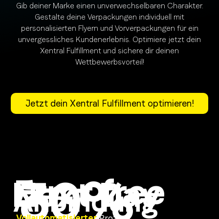
Gib deiner Marke einen unverwechselbaren Charakter.
Gestalte deine Verpackungen individuell mit
personalisierten Flyern und Vorverpackungen für ein
unvergessliches Kundenerlebnis. Optimiere jetzt dein
Xentral Fulfillment und sichere dir deinen
Wettbewerbsvorteil!
Jetzt dein Xentral Fulfillment optimieren!
30%
Error free
Next Day
Anbindung
Vollautomatisierter
Prozess